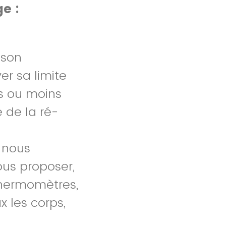
ge :
 son
r sa limite
us ou moins
 de la ré-
 nous
ous proposer,
thermomètres,
x les corps,