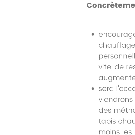
Concrètemen
encourage
chauffage
personnel
vite, de 
augmenter
sera l'occ
viendrons
des métho
tapis chau
moins les 