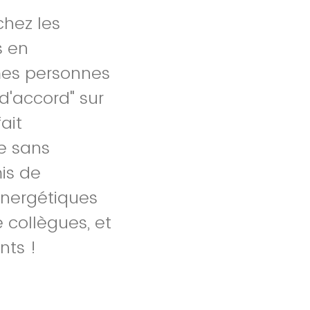
chez les
s en
mes personnes
d'accord" sur
ait
re sans
is de
énergétiques
 collègues, et
nts !