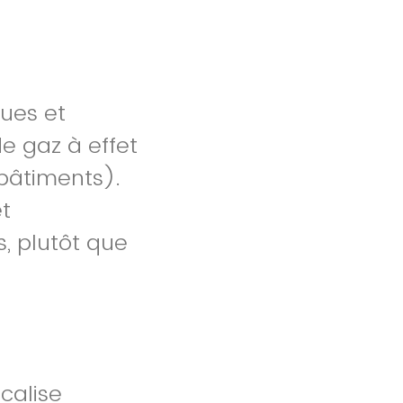
ues et
e gaz à effet
 bâtiments).
t
s, plutôt que
calise