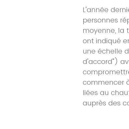
L'année derni
personnes ré
moyenne, la 
ont indiqué e
une échelle de
d'accord") av
compromettre 
commencer à v
liées au chau
auprès des c