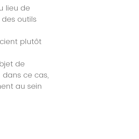
u lieu de
 des outils
ient plutôt
bjet de
 dans ce cas,
ment au sein