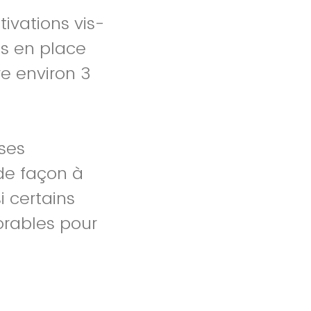
ivations vis-
s en place
re environ 3
nses
de façon à
i certains
orables pour