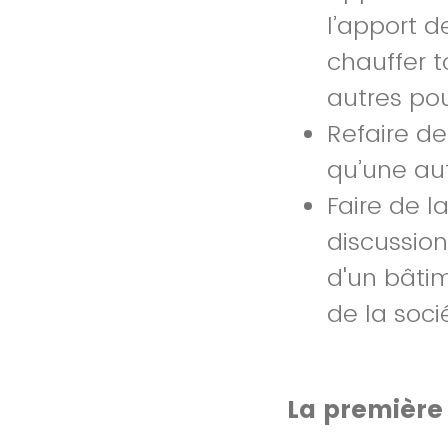
l’apport d
chauffer t
autres pou
Refaire d
qu’une au
Faire de l
discussio
d'un bâtim
de la soci
La première 